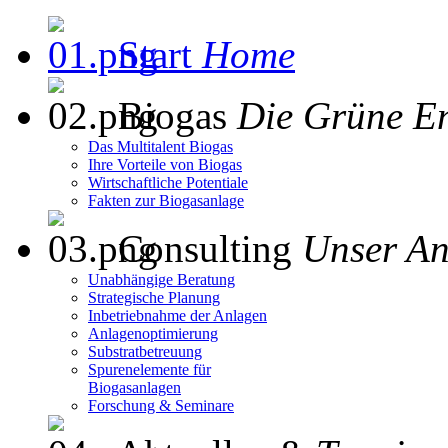
Start
Home
Biogas
Die Grüne E
Das Multitalent Biogas
Ihre Vorteile von Biogas
Wirtschaftliche Potentiale
Fakten zur Biogasanlage
Consulting
Unser An
Unabhängige Beratung
Strategische Planung
Inbetriebnahme der Anlagen
Anlagenoptimierung
Substratbetreuung
Spurenelemente für
Biogasanlagen
Forschung & Seminare